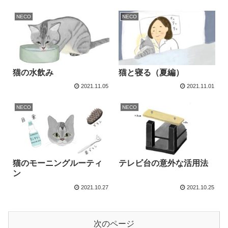
NECO
NECO
猫の水飲み
猫と寝る（夏編）
2021.11.05
2021.11.01
NECO
NECO
猫のモーニングルーティ
テレビ台の意外な活用法
ン
2021.10.27
2021.10.25
次のページ