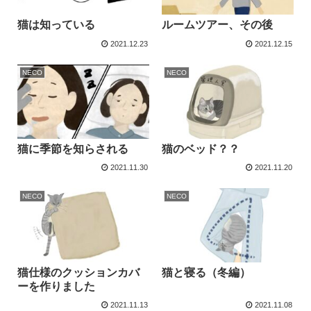
猫は知っている
ルームツアー、その後
2021.12.23
2021.12.15
NECO
NECO
猫に季節を知らされる
猫のベッド？？
2021.11.30
2021.11.20
NECO
NECO
猫仕様のクッションカバ
猫と寝る（冬編）
ーを作りました
2021.11.13
2021.11.08