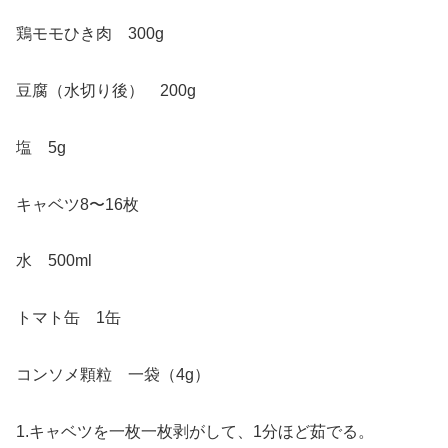
鶏モモひき肉 300g
豆腐（水切り後） 200g
塩 5g
キャベツ8〜16枚
水 500ml
トマト缶 1缶
コンソメ顆粒 一袋（4g）
1.キャベツを一枚一枚剥がして、1分ほど茹でる。